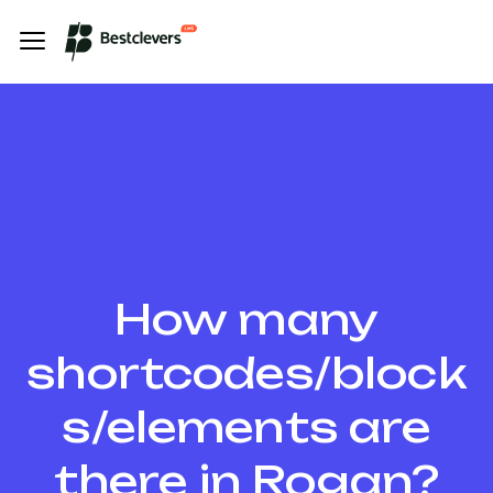
How many
shortcodes/block
s/elements are
there in Rogan?