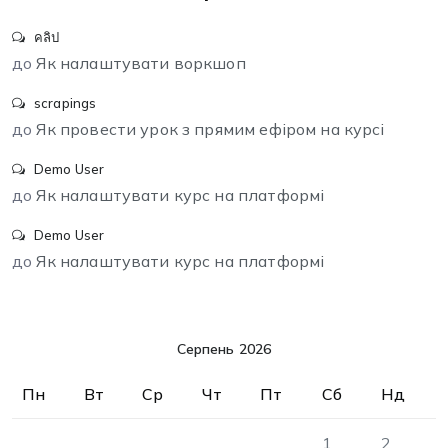
คลิป
до
Як налаштувати воркшоп
scrapings
до
Як провести урок з прямим ефіром на курсі
Demo User
до
Як налаштувати курс на платформі
Demo User
до
Як налаштувати курс на платформі
Серпень 2026
Пн
Вт
Ср
Чт
Пт
Сб
Нд
1
2