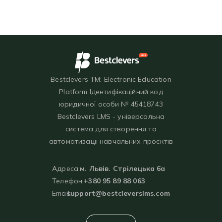
Bestclevers TM: Electronic Education
Platform Ідентифікаційний код
юридичної особи № 45418743
Bestclevers LMS - універсальна
система для створення та
автоматизації навчальних проєктів
Адреса:
м. Львів. Стрілецька 6а
Телефон:
+380 95 89 88 063
Email:
support@bestcleverslms.com