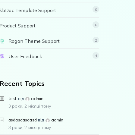
kbDoc Template Support
0
Product Support
6
Rogan Theme Support
2
User Feedback
4
Recent Topics
test
від
admin
3 роки, 2 місяці тому
asdasdasdasd
від
admin
3 роки, 2 місяці тому