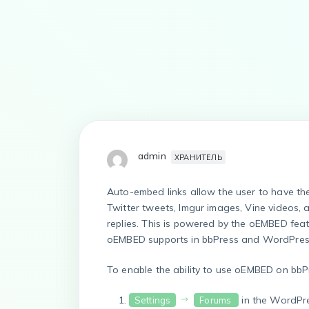
admin
ХРАНИТЕЛЬ
Auto-embed links allow the user to have the
Twitter tweets, Imgur images, Vine videos, 
replies. This is powered by the oEMBED featu
oEMBED supports in bbPress and WordPre
To enable the ability to use oEMBED on bbPr
in the WordPr
Settings
Forums