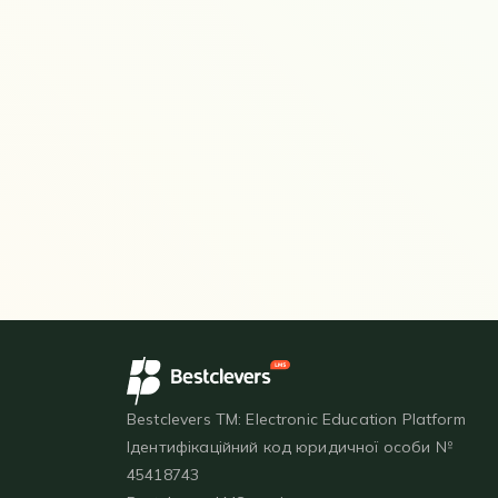
Bestclevers TM: Electronic Education Platform
Ідентифікаційний код юридичної особи №
45418743