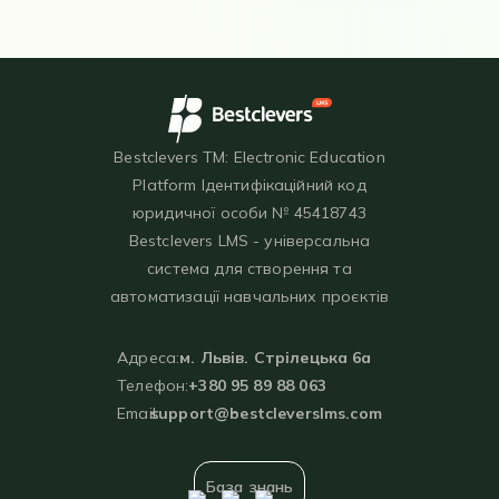
Bestclevers TM: Electronic Education
Platform Ідентифікаційний код
юридичної особи № 45418743
Bestclevers LMS - універсальна
система для створення та
автоматизації навчальних проєктів
Адреса:
м. Львів. Стрілецька 6а
Телефон:
+380 95 89 88 063
Email:
support@bestcleverslms.com
База знань