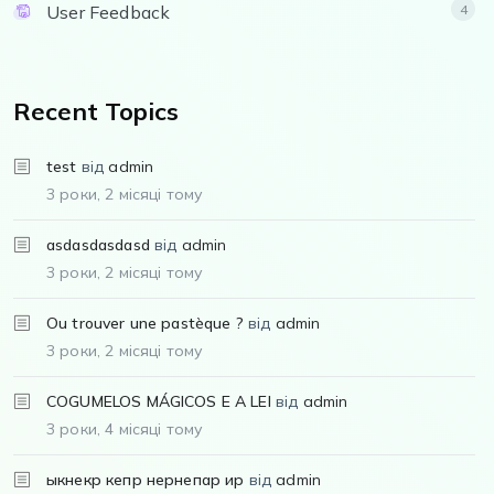
User Feedback
4
Recent Topics
test
від
admin
3 роки, 2 місяці тому
asdasdasdasd
від
admin
3 роки, 2 місяці тому
Ou trouver une pastèque ?
від
admin
3 роки, 2 місяці тому
COGUMELOS MÁGICOS E A LEI
від
admin
3 роки, 4 місяці тому
ыкнекр кепр нернепар ир
від
admin