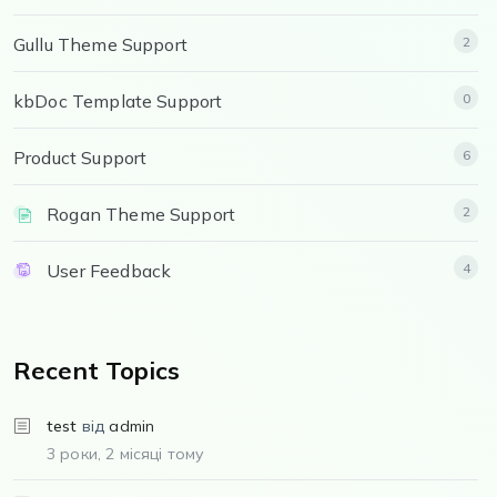
Gullu Theme Support
2
kbDoc Template Support
0
Product Support
6
Rogan Theme Support
2
User Feedback
4
Recent Topics
test
від
admin
3 роки, 2 місяці тому