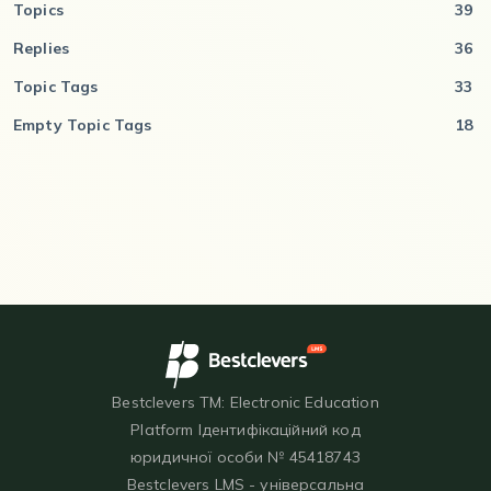
Topics
39
Replies
36
Topic Tags
33
Empty Topic Tags
18
Bestclevers TM: Electronic Education
Platform Ідентифікаційний код
юридичної особи № 45418743
Bestclevers LMS - універсальна