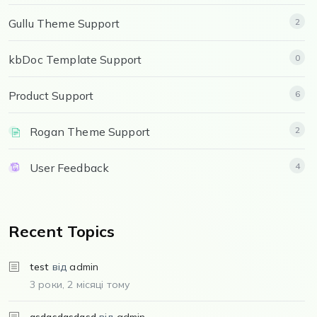
Gullu Theme Support
2
kbDoc Template Support
0
Product Support
6
Rogan Theme Support
2
User Feedback
4
Recent Topics
test
від
admin
3 роки, 2 місяці тому
asdasdasdasd
від
admin