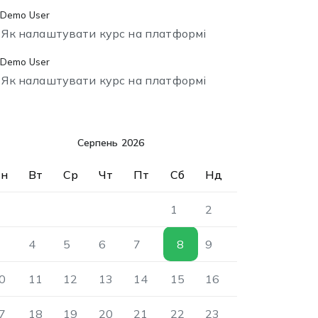
Demo User
о
Як налаштувати курс на платформі
Demo User
о
Як налаштувати курс на платформі
Серпень 2026
н
Вт
Ср
Чт
Пт
Сб
Нд
1
2
4
5
6
7
8
9
0
11
12
13
14
15
16
7
18
19
20
21
22
23