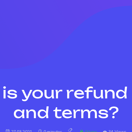
is your refund 
and terms?
27.03.2021
0 minutes
Share
34 Views