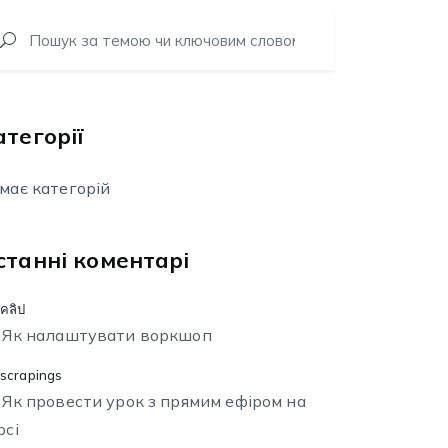
атегорії
має категорій
станні коментарі
คลิป
о
Як налаштувати воркшоп
scrapings
о
Як провести урок з прямим ефіром на
рсі