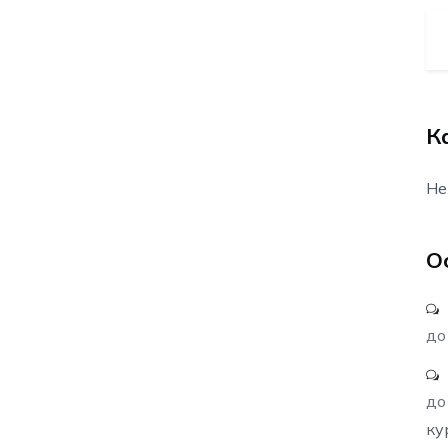
К
Не
О
д
д
ку