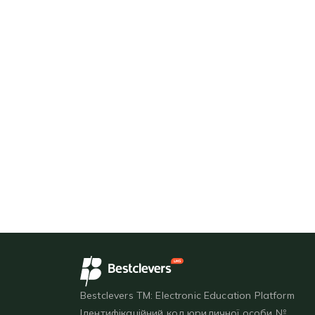
Bestclevers TM: Electronic Education Platform
Ідентифікаційний код юридичної особи №