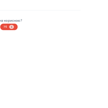
нка корисною?
Ні
1