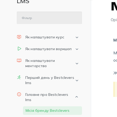
LMS
Орі
Як налаштувати курс
М
Як налаштувати воркшоп
М
о
Як налаштувати
менторство
Ж
Перший день у Bestclevers
lms
Головне про Bestclevers
lms
Місія бренду Bestclevers