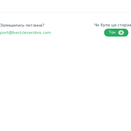
Чи була ця сторі
Залишились питання?
Так
port@bestcleverslms.com
4