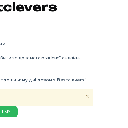
tclevers
им.
обити за допомогою якісної онлайн-
трашньому дні разом з Bestclevers!
×
s LMS