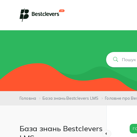
Головна
База знань Bestclevers LMS
Головне про Bes
База знань Bestclevers
Г