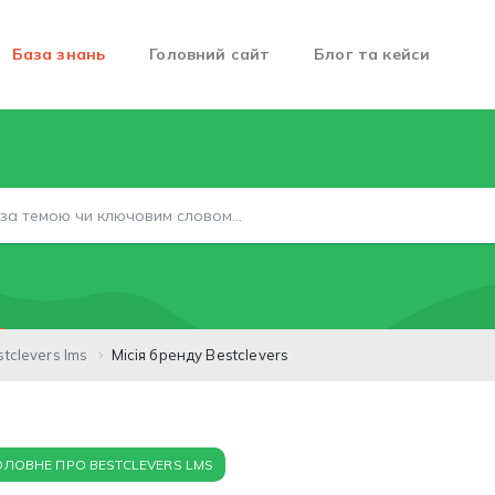
База знань
Головний сайт
Блог та кейси
tclevers lms
Місія бренду Bestclevers
ОЛОВНЕ ПРО BESTCLEVERS LMS