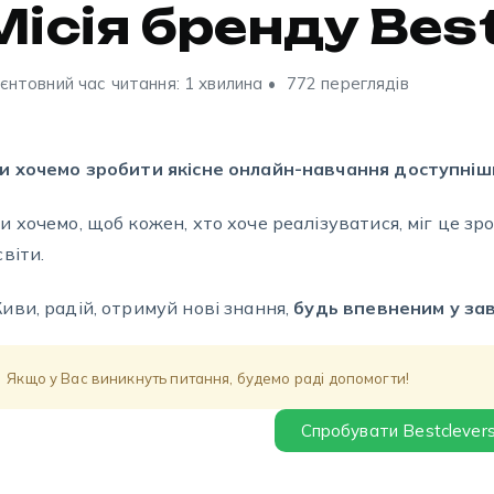
Місія бренду Bes
єнтовний час читання: 1 хвилина
772 переглядів
и хочемо зробити якісне онлайн-навчання доступніш
и хочемо, щоб кожен, хто хоче реалізуватися, міг це зр
світи.
иви, радій, отримуй нові знання,
будь впевненим у зав
Якщо у Вас виникнуть питання, будемо раді допомогти!
Спробувати Bestclever