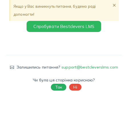
×
Якщо у Вас виникнуть питання, будемо раді
допомогти!
Спробувати Bestclevers LMS
Залишились питання?
support@bestcleverslms.com
Чи була ця сторінка корисною?
Так
Ні