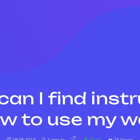
an I find inst
w to use my 
08.05.2019
1 minute
Share
34 Views