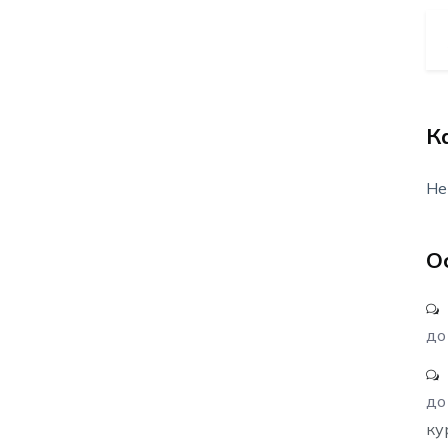
К
Не
О
д
д
ку