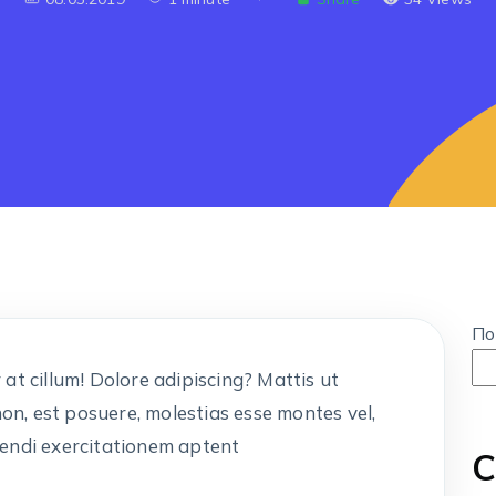
По
at cillum! Dolore adipiscing? Mattis ut
 non, est posuere, molestias esse montes vel,
gendi exercitationem aptent
С