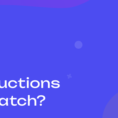
ructions
watch?