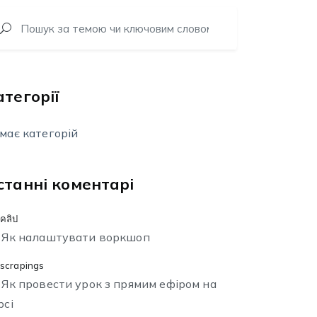
атегорії
має категорій
станні коментарі
คลิป
о
Як налаштувати воркшоп
scrapings
о
Як провести урок з прямим ефіром на
рсі