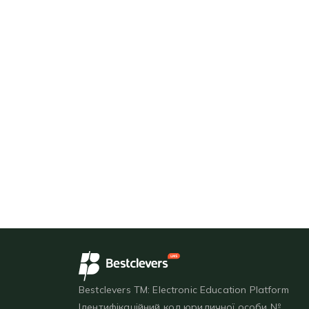
Bestclevers TM: Electronic Education Platform
Ідентифікаційний код юридичної особи №